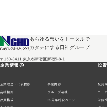
あらゆる想いをトータルで
カタチにする日神グループ
〒160-8411 東京都新宿区新宿5-8-1
企業情報
投
企業理念・代表挨拶
事業内容
投資
会社概要
グループ会社
コー
役員構成
50周年特設ページ
財務