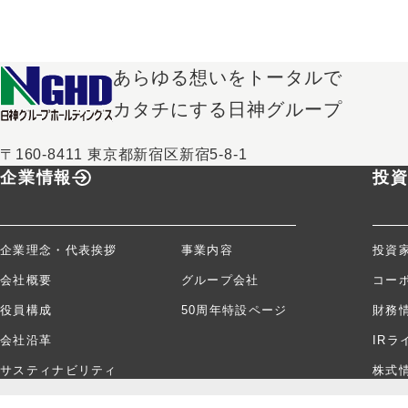
あらゆる想いをトータルで
カタチにする日神グループ
〒160-8411 東京都新宿区新宿5-8-1
企業情報
投
企業理念・代表挨拶
事業内容
投資
会社概要
グループ会社
コー
役員構成
50周年特設ページ
財務
会社沿革
IRラ
サスティナビリティ
株式