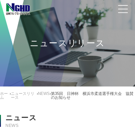
ニュースリリース
ホー
›
ニュースリリ
›
NEWS
›
第35回 日神杯 横浜市柔道選手権大会 協賛
ム
ース
のお知らせ
ニュース
NEWS