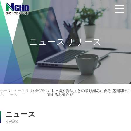
ニュースリリース
ホー
›
ニュースリリ
›
NEWS
›
大手上場投資法人との取り組みに係る協議開始に
ム
ース
関するお知らせ
ニュース
NEWS