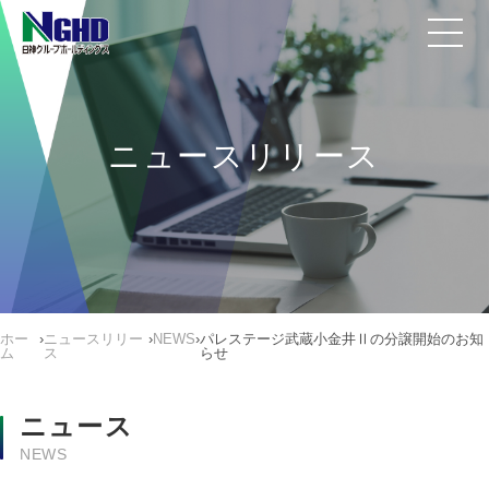
ニュースリリース
ホー
›
ニュースリリー
›
NEWS
›
パレステージ武蔵小金井Ⅱの分譲開始のお知
ム
ス
らせ
ニュース
NEWS