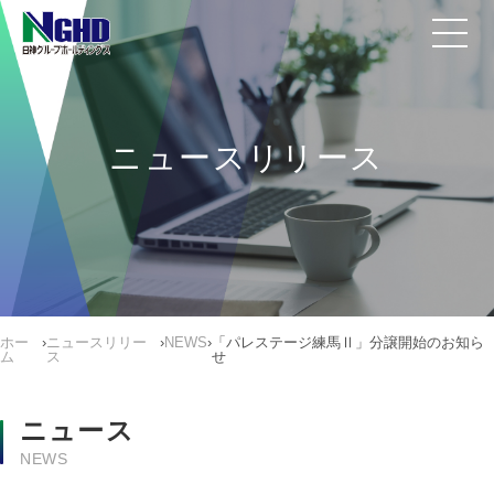
ニュースリリース
ホー
›
ニュースリリー
›
NEWS
›
「パレステージ練馬Ⅱ」分譲開始のお知ら
ム
ス
せ
ニュース
NEWS